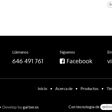
E
Llámanos
Síguenos
En
646 491 761
Facebook
v
Inicio
•
Acerca de
•
Productos
•
Tér
Con tecnología de
• Develop by
garber.es