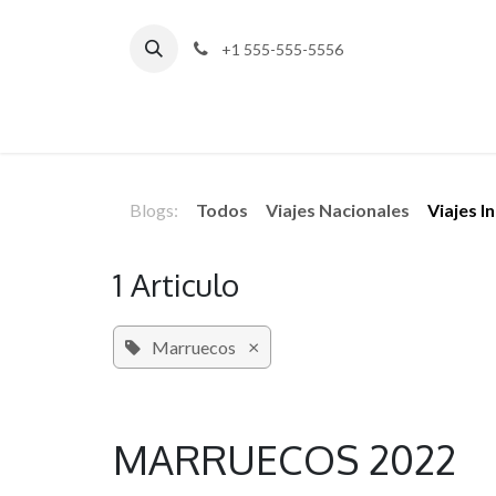
Ir al contenido
+1 555-555-5556
Blogs:
Todos
Viajes Nacionales
Viajes I
1 Articulo
×
Marruecos
MARRUECOS 2022