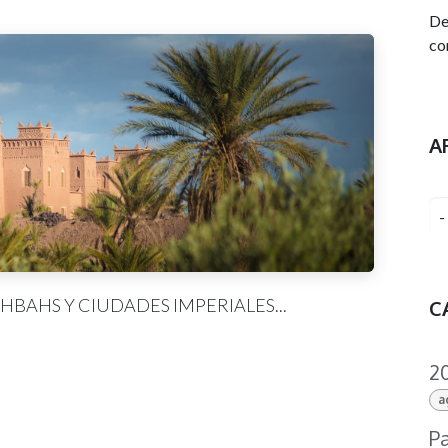
De
co
A
HBAHS Y CIUDADES IMPERIALES...
C
2
a
Pa