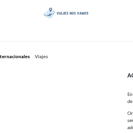
Inicio
¿Quiénes somos?
Blog
Tienda
nternacionales
Viajes
A
En
de
Or
se
ad