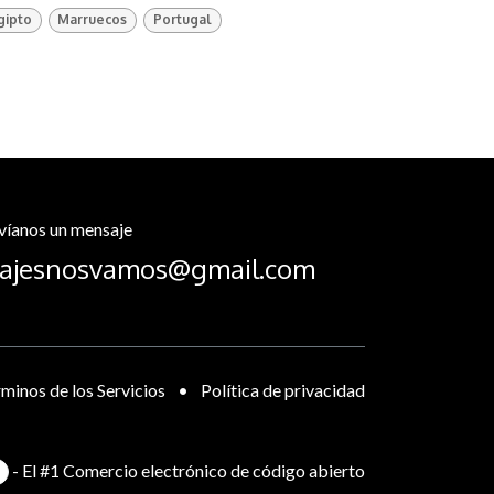
gipto
Marruecos
Portugal
víanos un mensaje
iajesnosvamos@gmail.com
minos de los Servicios
•
Política de privacidad
- El #1
Comercio electrónico de código abierto