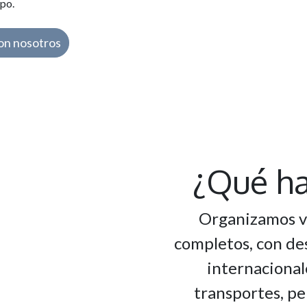
po.
on nosotros
¿Qué h
Organizamos vi
completos, con des
internacional
transportes, pe