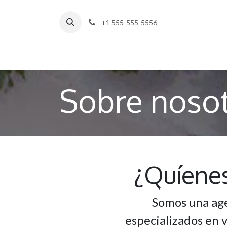
Ir al contenido
+1 555-555-5556
Sobre noso
¿Quíene
Somos una age
especializados en v