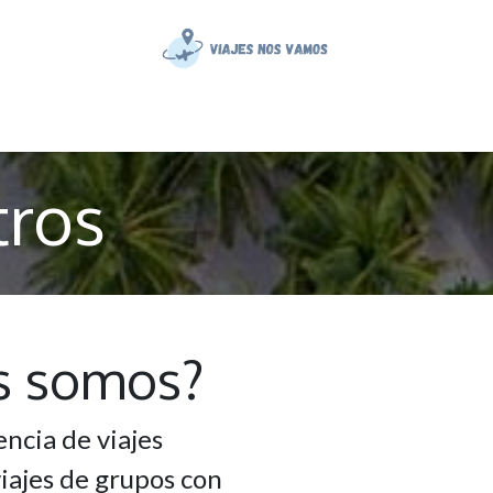
Inicio
¿Quiénes somos?
Blog
Tienda
tros
s somos?
ncia de viajes
iajes de grupos con